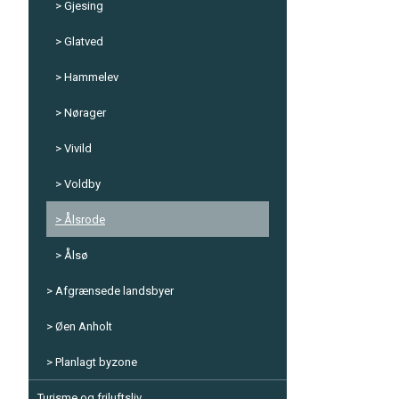
Gjesing
Glatved
Hammelev
Nørager
Vivild
Voldby
Ålsrode
Ålsø
Afgrænsede landsbyer
Øen Anholt
Planlagt byzone
Turisme og friluftsliv