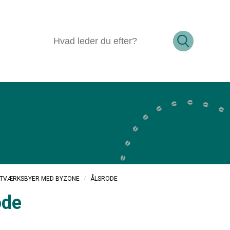
/
ÅLSRODE
ETVÆRKSBYER MED BYZONE
ode