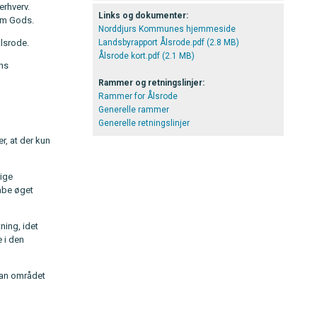
erhverv.
Links og dokumenter:
olm Gods.
Norddjurs Kommunes hjemmeside
Ålsrode.
Landsbyrapport Ålsrode.pdf (2.8 MB)
Ålsrode kort.pdf (2.1 MB)
ens
Rammer og retningslinjer:
Rammer for Ålsrode
Generelle rammer
Generelle retningslinjer
, at der kun
ige
abe øget
ning, idet
 i den
 kan området