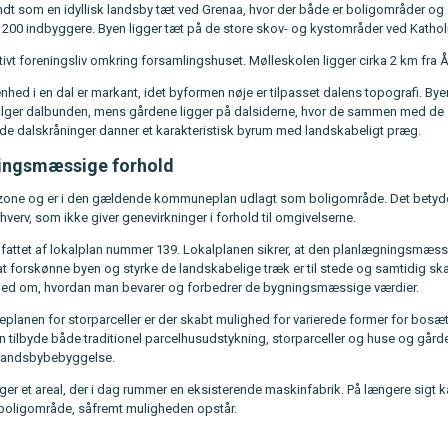
ndt som en idyllisk landsby tæt ved Grenaa, hvor der både er boligområder og 
a 200 indbyggere. Byen ligger tæt på de store skov- og kystområder ved Kath
tivt foreningsliv omkring forsamlingshuset. Mølleskolen ligger cirka 2 km fra 
hed i en dal er markant, idet byformen nøje er tilpasset dalens topografi. By
lger dalbunden, mens gårdene ligger på dalsiderne, hvor de sammen med de
e dalskråninger danner et karakteristisk byrum med landskabeligt præg.
ingsmæssige forhold
zone og er i den gældende kommuneplan udlagt som boligområde. Det betyder
verv, som ikke giver genevirkninger i forhold til omgivelserne.
fattet af lokalplan nummer 139. Lokalplanen sikrer, at den planlægningsmæss
at forskønne byen og styrke de landskabelige træk er til stede og samtidig sk
 om, hvordan man bevarer og forbedrer de bygningsmæssige værdier.
anen for storparceller er der skabt mulighed for varierede former for bosæt
n tilbyde både traditionel parcelhusudstykning, storparceller og huse og gårde
 landsbybebyggelse.
gger et areal, der i dag rummer en eksisterende maskinfabrik. På længere sigt
boligområde, såfremt muligheden opstår.