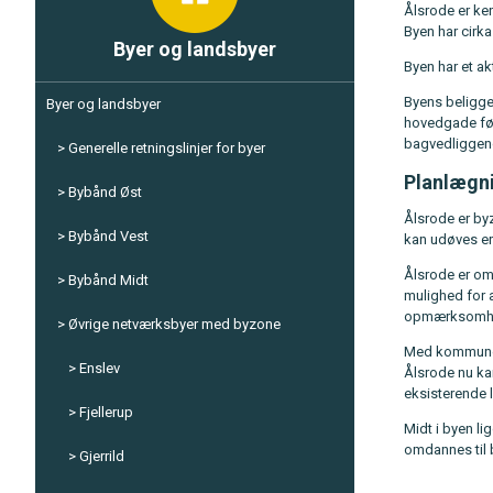
Ålsrode er ke
Byen har cirk
Byer og landsbyer
Byen har et ak
Byens beliggen
Byer og landsbyer
hovedgade fø
bagvedliggend
Generelle retningslinjer for byer
Planlægn
Bybånd Øst
Ålsrode er by
Bybånd Vest
kan udøves erh
Ålsrode er om
Bybånd Midt
mulighed for 
opmærksomhed
Øvrige netværksbyer med byzone
Med kommunepl
Enslev
Ålsrode nu ka
eksisterende
Fjellerup
Midt i byen li
omdannes til 
Gjerrild