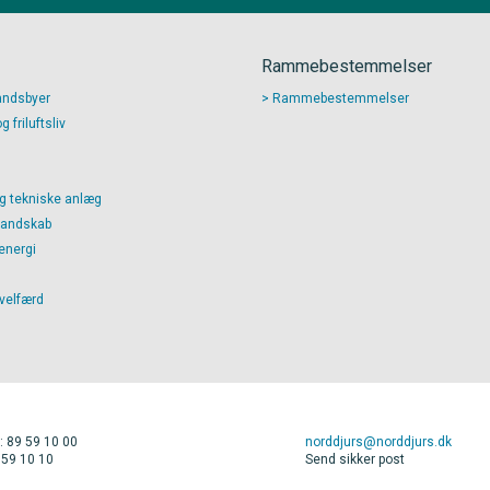
Rammebestemmelser
andsbyer
Rammebestemmelser
 friluftsliv
g tekniske anlæg
landskab
energi
 velfærd
: 89 59 10 00
norddjurs@norddjurs.dk
 59 10 10
Send sikker post