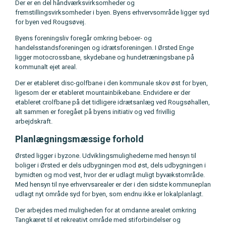
Der er en del håndværksvirksomheder og
fremstillingsvirksomheder i byen. Byens erhvervsområde ligger syd
for byen ved Rougsøvej.
Byens foreningsliv foregår omkring beboer- og
handelsstandsforeningen og idrætsforeningen. I Ørsted Enge
ligger motocrossbane, skydebane og hundetræningsbane på
kommunalt ejet areal.
Der er etableret disc-golfbane i den kommunale skov øst for byen,
ligesom der er etableret mountainbikebane. Endvidere er der
etableret crolfbane på det tidligere idrætsanlæg ved Rougsøhallen,
alt sammen er foregået på byens initiativ og ved frivillig
arbejdskraft.
Planlægningsmæssige forhold
Ørsted ligger i byzone. Udviklingsmulighederne med hensyn til
boliger i Ørsted er dels udbygningen mod øst, dels udbygningen i
bymidten og mod vest, hvor der er udlagt muligt byvækstområde.
Med hensyn til nye erhvervsarealer er der i den sidste kommuneplan
udlagt nyt område syd for byen, som endnu ikke er lokalplanlagt.
Der arbejdes med muligheden for at omdanne arealet omkring
Tangkæret til et rekreativt område med stiforbindelser og