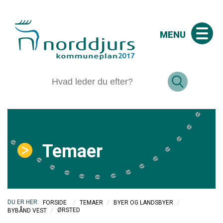
MENU
Temaer
/
/
/
FORSIDE
TEMAER
BYER OG LANDSBYER
/
ØRSTED
BYBÅND VEST