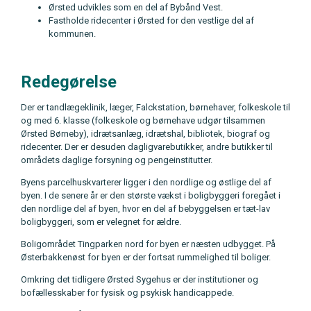
Ørsted udvikles som en del af Bybånd Vest.
Fastholde ridecenter i Ørsted for den vestlige del af
kommunen.
Redegørelse
Der er tandlægeklinik, læger, Falckstation, børnehaver, folkeskole til
og med 6. klasse (folkeskole og børnehave udgør tilsammen
Ørsted Børneby), idrætsanlæg, idrætshal, bibliotek, biograf og
ridecenter. Der er desuden dagligvarebutikker, andre butikker til
områdets daglige forsyning og pengeinstitutter.
Byens parcelhuskvarterer ligger i den nordlige og østlige del af
byen. I de senere år er den største vækst i boligbyggeri foregået i
den nordlige del af byen, hvor en del af bebyggelsen er tæt-lav
boligbyggeri, som er velegnet for ældre.
Boligområdet Tingparken nord for byen er næsten udbygget. På
Østerbakkenøst for byen er der fortsat rummelighed til boliger.
Omkring det tidligere Ørsted Sygehus er der institutioner og
bofællesskaber for fysisk og psykisk handicappede.