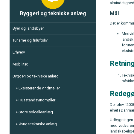
almindelighed
Byggeri og tekniske anlæg
Mål
Det er kommun
Byer og landsbyer
Medvir
landska
Turisme og friluftsliv
forure
eksist
Erhverv
Retning
Mobilitet
Teknis
Byggeri og tekniske anlæg
påvirkn
Eksisterende vindmøller
Redegø
Husstandsvindmøller
Der blev i 20
elnet i Danmar
Store solcelleanlæg
Udbygningen s
Øvrige tekniske anlæg
med vedvarend
landskabelige 