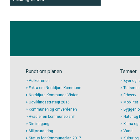
Rundt om planen
Temaer
Velkommen
Byer og l
Fakta om Norddjurs Kommune
Turisme og
Norddjurs Kommunes Vision
Erhverv
Udviklingsstrategi 2015
Mobilitet
Kommunen og omverdenen
Byggeri o
Hvad er en kommuneplan?
Natur og 
Din indgang
Klima og 
Miljøvurdering
Vand
Status for Kommuneplan 2017
Kultur og