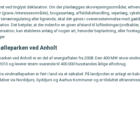
kret ved tinglyst deklaration. Om der planlægges skovrejsningsområder, erhve
 (grave-/interesseområde), biogasanlæg, affaldsbehandling, vejanlæg, cykels
 terrænregulering eller lignende, skal det gøres i overensstemmelse med gæl
ration. Det betyder, at der indenfor en given afstand til luftledninger/jordkabler
nsation, kan etableres anlæg af nogen art, herunder beplantning, eller foreta
er.
ølleparken ved Anholt
arken ved Anholt er en del af energiaftalen fra 2008. Den 400 MW store vindm
2013 og leverer strøm svarende til 400.000 husstandes årlige elforbrug.
 fra vindmølleparken er ført i land via et søkabel. På landjorden er anlagt en ka
 løber via Norddjurs, Syddjurs og Aarhus Kommuner og er tilsluttet eltransmiss