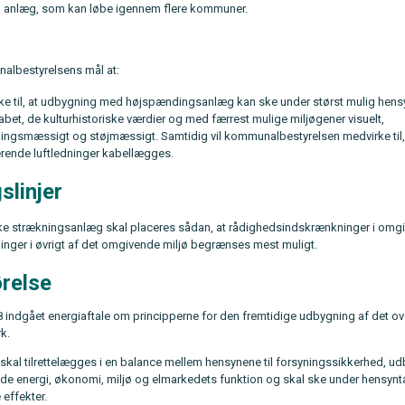
 anlæg, som kan løbe igennem flere kommuner.
albestyrelsens mål at:
ke til, at udbygning med højspændingsanlæg kan ske under størst mulig hensy
bet, de kulturhistoriske værdier og med færrest mulige miljøgener visuelt,
ningsmæssigt og støjmæssigt. Samtidig vil kommunalbestyrelsen medvirke til,
erende luftledninger kabellægges.
slinjer
ke strækningsanlæg skal placeres sådan, at rådighedsindskrænkninger i omgi
inger i øvrigt af det omgivende miljø begrænses mest muligt.
relse
08 indgået energiaftale om principperne for den fremtidige udbygning af det 
k.
kal tilrettelægges i en balance mellem hensynene til forsyningssikkerhed, u
e energi, økonomi, miljø og elmarkedets funktion og skal ske under hensynta
effekter.