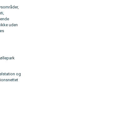
rvsområder,
ti,
dende
, ikke uden
ges
øllepark
belstation og
ionsnettet