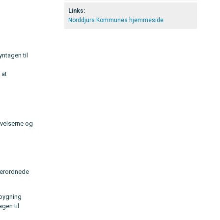
Links:
Norddjurs Kommunes hjemmeside
ntagen til
 at
velserne og
overordnede
dbygning
gen til