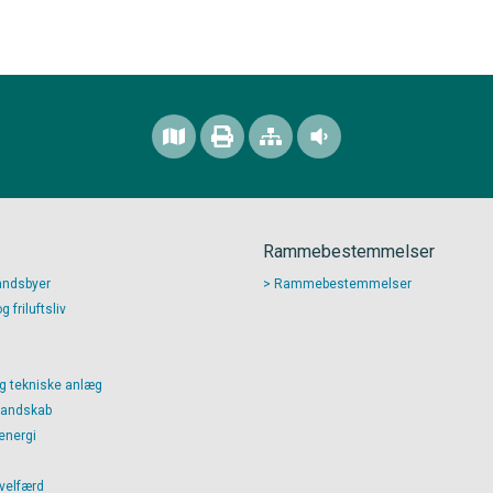
Rammebestemmelser
andsbyer
Rammebestemmelser
 friluftsliv
g tekniske anlæg
landskab
energi
 velfærd