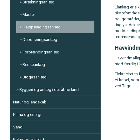
Strækningsanlæg
Elanlæg er si
råstofområder
Master
boligområder,
tinglyst dekla
Højspændingsanlæg
meddelt dispe
terrænændring
Deponeringsanlæg
Havvindm
Forbrændingsanlæg
Havvindmøllep
stod færdig i 
Renseanlæg
Elektriciteten
Biogasanlæg
et kabel, som
ved Trige.
Byggeri og anlæg i det åbne land
Natur og landskab
Klima og energi
Vand
Kultur og velfærd