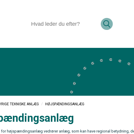
/
HØJSPÆNDINGSANLÆG
VRIGE TEKNISKE ANLÆG
pændingsanlæg
n for højspændingsanlæg vedrører anlæg, som kan have regional betydning, det 