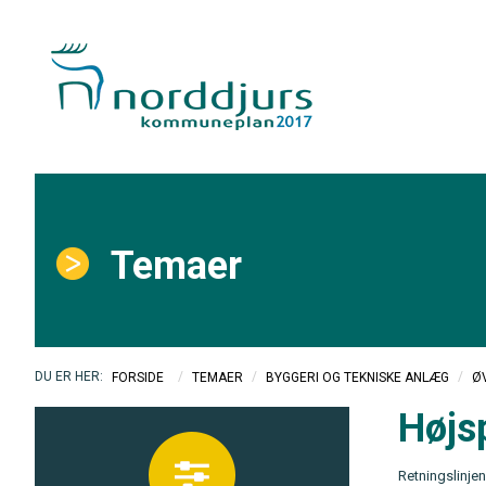
Temaer
/
/
/
FORSIDE
TEMAER
BYGGERI OG TEKNISKE ANLÆG
Ø
Højs
Retningslinje