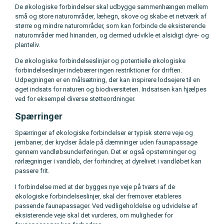
De økologiske forbindelser skal udbygge sammenhængen mellem
små og store naturområder, læhegn, skove og skabe et netværk af
større og mindre naturområder, som kan forbinde de eksisterende
naturområder med hinanden, og dermed udvikle et alsidigt dyre- og
planteliv.
De økologiske forbindelseslinjer og potentielle økologiske
forbindelseslinjer indebærer ingen restriktioner for driften.
Udpegningen er en målsætning, der kan inspirere lodsejere til en
øget indsats for naturen og biodiversiteten. Indsatsen kan hjælpes
ved for eksempel diverse støtteordninger.
Spærringer
Spærringer af økologiske forbindelser er typisk større veje og
jernbaner, der krydser ådale på dæmninger uden faunapassage
gennem vandløbsunderføringen. Det er også opstemninger og
rørlægninger i vandløb, der forhindrer, at dyrelivet i vandløbet kan
passere frit.
I forbindelse med at der bygges nye veje på tværs af de
økologiske forbindelseslinjer, skal der fremover etableres
passende faunapassager. Ved vedligeholdelse og udvidelse af
eksisterende veje skal det vurderes, om muligheder for