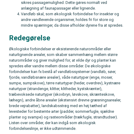
sikres passagemulighed. Dette gøres normalt ved
anlægning af faunapassager eller lignende.
Vandløb skal, som økologisk forbindelse for insekter og
andre vandlevende organismer, holdes fri for store og
mindre spærringer, da disse afholder dyrene fra at spredes.
Redegørelse
Økologiske forbindelser er eksisterende naturområder eller
naturlignende arealer, som skaber sammenhæng mellem større
naturområder og giver mulighed for, at vilde dyr og planter kan
spredes eller vandre mellem disse områder. De økologiske
forbindelser kan fx bestå af vandløbssystemer (vandløb, søer,
fjorde, vandløbsnære arealer), våde naturtyper (enge, moser,
sumpe, sumpskove), tørre naturtyper (heder, overdrev), kystnære
naturtyper (strandenge, klitter, klitheder, kystskrænter),
træbevoksede naturtyper (skovbryn, løvskove, skrænteskove,
læhegn), andre åbne arealer (ekstensivt drevne græsningsarealer,
brede vejrabatter), landskabsstrøg med en høj tæthed af
levesteder for bestemte arter (padder, sommerfugle, sjældne
planter og svampe) og rasteområder (trækfugle, strandtudser).
Listen over områder, der kan indgå som økologisk
forbindelseslinje, er ikke udtømmende.